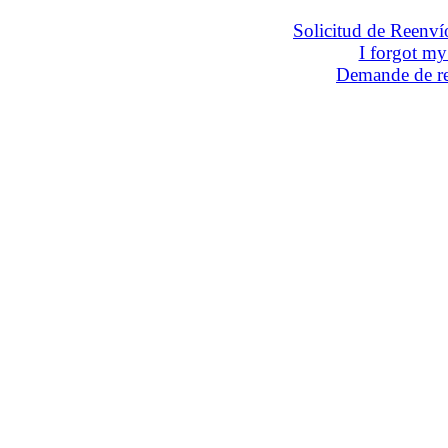
Solicitud de Reenví
I forgot m
Demande de re