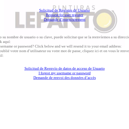
Solicitud de Registro de Usuario
Request for user register
Demande d’enregistrement
o su nombre de usuario o su clave, puede solicitar que se la reenvíemos a su direcc
k aquí:
sername or password? Click below and we will resend it to your email address:
oublié votre nom d’utilisateur ou votre mot de passe, cliquez ici et on vous le renve
il:
Solicitud de Reenvío de datos de acceso de Usuario
I forgot my username or password
Demande de renvoi des données d’accès