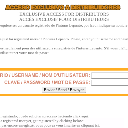
EXCLUSIVE ACCESS FOR DISTRIBUTORS
ACCÈS EXCLUSIF POUR DISTRIBUTEURS
requiere ser un usuario registrado de Pinturas Lepanto, por favor indique su nombre
is just for registered users of Pinturas Lepanto. Please, enter your username and pas
 est seulement pour des utilisateurs enregistrés de Pinturas Lepanto. S’il vous plaît,
tilisateur et votre mot de passe:
IO / USERNAME / NOM D’UTILISATEUR:
CLAVE / PASSWORD / MOT DE PASSE:
á registrado, puede solicitar su acceso haciendo click aquí:
 a registered user yet, get registered by clicking below:
s pas encore enregistré, vous pouvez vous inscrire en cliquant ici: