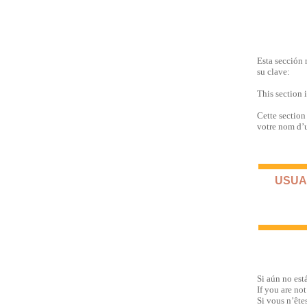
Esta sección 
su clave:
This section 
Cette section
votre nom d’u
USUAR
Si aún no est
If you are not
Si vous n’ête