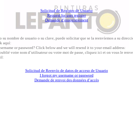
Solicitud de Registro de Usuario
Request for user register
Demande d’enregistrement
o su nombre de usuario o su clave, puede solicitar que se la reenvíemos a su direcc
k aquí:
sername or password? Click below and we will resend it to your email address:
oublié votre nom d’utilisateur ou votre mot de passe, cliquez ici et on vous le renve
il:
Solicitud de Reenvío de datos de acceso de Usuario
I forgot my username or password
Demande de renvoi des données d’accès