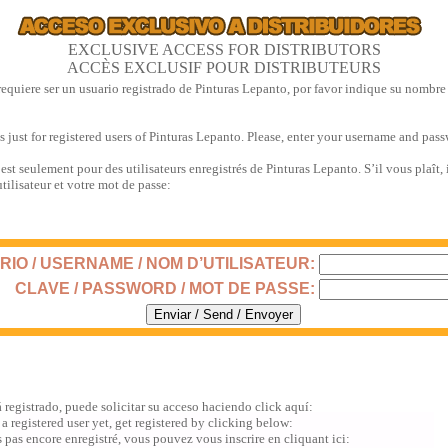
EXCLUSIVE ACCESS FOR DISTRIBUTORS
ACCÈS EXCLUSIF POUR DISTRIBUTEURS
requiere ser un usuario registrado de Pinturas Lepanto, por favor indique su nombre
is just for registered users of Pinturas Lepanto. Please, enter your username and pas
 est seulement pour des utilisateurs enregistrés de Pinturas Lepanto. S’il vous plaît,
tilisateur et votre mot de passe:
IO / USERNAME / NOM D’UTILISATEUR:
CLAVE / PASSWORD / MOT DE PASSE:
á registrado, puede solicitar su acceso haciendo click aquí:
 a registered user yet, get registered by clicking below:
s pas encore enregistré, vous pouvez vous inscrire en cliquant ici: