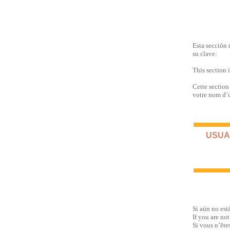
Esta sección 
su clave:
This section 
Cette section
votre nom d’u
USUAR
Si aún no est
If you are not
Si vous n’ête