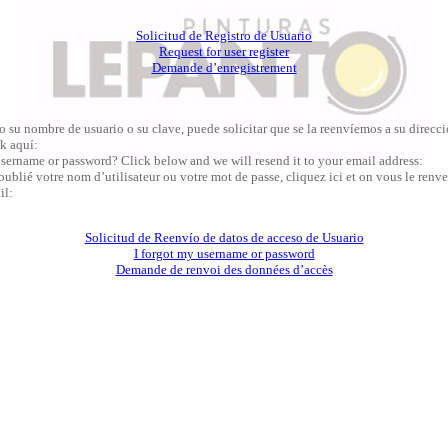
Solicitud de Registro de Usuario
Request for user register
Demande d’enregistrement
o su nombre de usuario o su clave, puede solicitar que se la reenvíemos a su direcc
k aquí:
sername or password? Click below and we will resend it to your email address:
oublié votre nom d’utilisateur ou votre mot de passe, cliquez ici et on vous le renve
il:
Solicitud de Reenvío de datos de acceso de Usuario
I forgot my username or password
Demande de renvoi des données d’accès