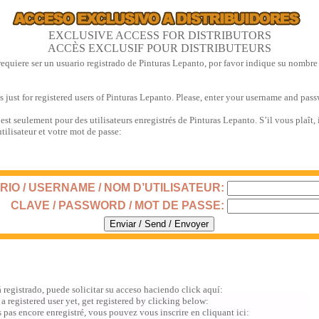
EXCLUSIVE ACCESS FOR DISTRIBUTORS
ACCÈS EXCLUSIF POUR DISTRIBUTEURS
requiere ser un usuario registrado de Pinturas Lepanto, por favor indique su nombre
is just for registered users of Pinturas Lepanto. Please, enter your username and pas
 est seulement pour des utilisateurs enregistrés de Pinturas Lepanto. S’il vous plaît,
tilisateur et votre mot de passe:
IO / USERNAME / NOM D’UTILISATEUR:
CLAVE / PASSWORD / MOT DE PASSE:
á registrado, puede solicitar su acceso haciendo click aquí:
 a registered user yet, get registered by clicking below:
s pas encore enregistré, vous pouvez vous inscrire en cliquant ici: