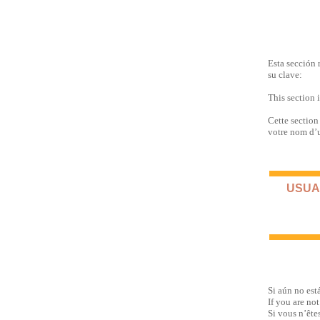
Esta sección 
su clave:
This section 
Cette section
votre nom d’u
USUAR
Si aún no est
If you are not
Si vous n’ête